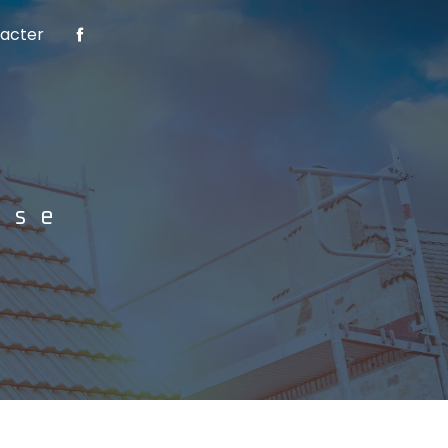
acter
ise