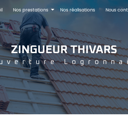
il
Nos prestations
Nos réalisations
Nous cont
ZINGUEUR THIVARS
uverture Logronna